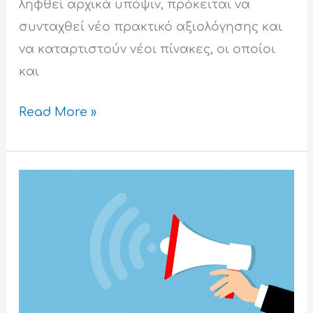
ληφθεί αρχικά υπόψιν, πρόκειται να
συνταχθεί νέο πρακτικό αξιολόγησης και
να καταρτιστούν νέοι πίνακες, οι οποίοι
και
Read More »
Tεχνικό
πρόβλημα
του
ηλεκτρονικού
συστήματος υποβολής
αιτήσεων