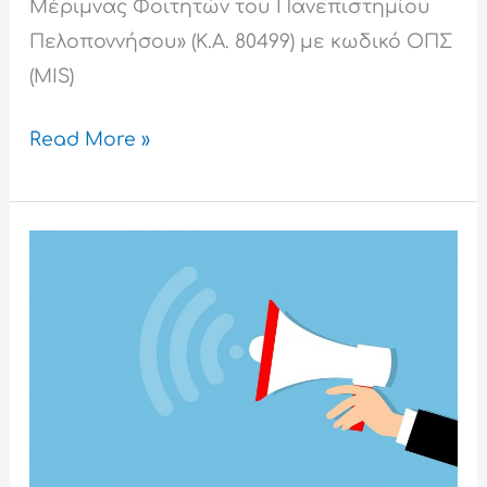
Μέριμνας Φοιτητών του Πανεπιστημίου
Πελοποννήσου» (Κ.Α. 80499) με κωδικό ΟΠΣ
(MIS)
Read More »
Aνάκληση
των αναρτημένων
πινάκων δικαιούχων