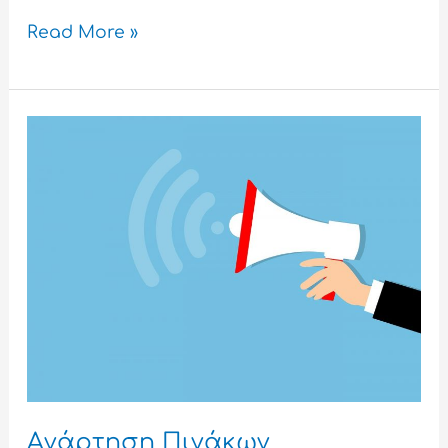
Read More »
Aνάρτηση
Πινάκων
Δικαιούχων
Aνάρτηση Πινάκων